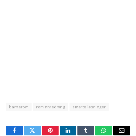
barnerom
rominnredning
smarte løsninger
Facebook
Twitter
Pinterest
LinkedIn
Tumblr
WhatsApp
Email