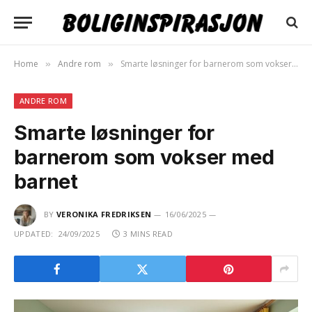
Home
Andre rom
Smarte løsninger for barnerom som vokser med barnet
»
»
ANDRE ROM
Smarte løsninger for
barnerom som vokser med
barnet
BY
VERONIKA FREDRIKSEN
16/06/2025
UPDATED:
24/09/2025
3 MINS READ