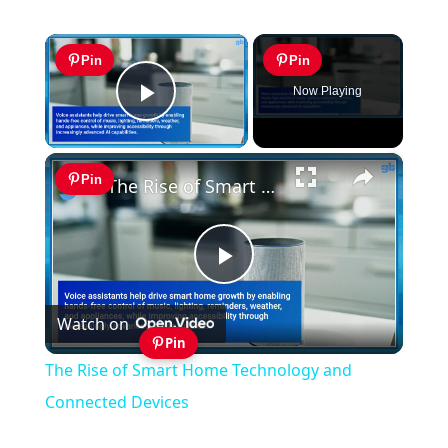
×
Pin
Pin
Now Playing
Play Video
×
Pin
The Rise of Smart Home Technology and Connected Devices
Play
Watch on
Video
Pin
The Rise of Smart Home Technology and
Connected Devices