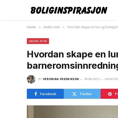
Home
Andre rom
Hvordan skape en lun og funksjo
»
»
ANDRE ROM
Hvordan skape en lun
barneromsinnrednin
BY
VERONIKA FREDRIKSEN
18/08/2025
UPDATED
Facebook
Twitter
P