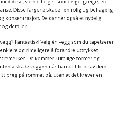
 med duse, varme farger som beige, greige, en
nse. Disse fargene skaper en rolig og behagelig
og konsentrasjon. De danner også et nydelig
 og detaljer.
avegg? Fantastisk! Velg én vegg som du tapetserer
t enklere og rimeligere å forandre uttrykket
istremerker. De kommer i utallige former og
 uten å skade veggen når barnet blir lei av dem.
sitt preg på rommet på, uten at det krever en