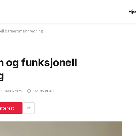
Hj
nell barneromsinnredning
 og funksjonell
g
:
04/09/2025
6 MINS READ
interest