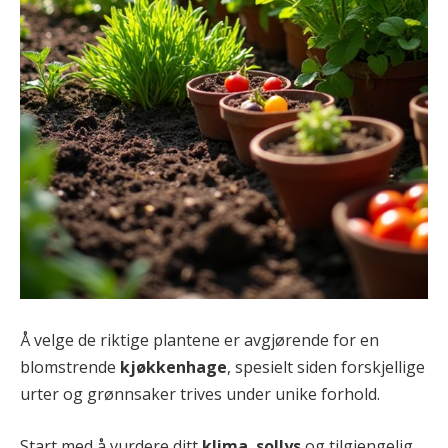
Å velge de riktige plantene er avgjørende for en
blomstrende
kjøkkenhage
, spesielt siden forskjellige
urter og grønnsaker trives under unike forhold.
Start med å vurdere ditt
klima
,
sollys
og tilgjengelig