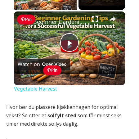
Play Video
×
Pin
Beginner Gardening Tips for a Successful Vegetable Harvest
Play
Watch on
Video
Pin
Beginner Gardening Tips for a Successful
Vegetable Harvest
Hvor bør du plassere kjøkkenhagen for optimal
vekst? Se etter et
solfylt sted
som får minst seks
timer med direkte sollys daglig.