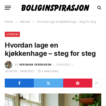
Home
Uterom
Hvordan lage en kjøkkenhage – steg for steg
»
»
UTEROM
Hvordan lage en
kjøkkenhage – steg for steg
BY
VERONIKA FREDRIKSEN
27/06/2025
UPDATED:
24/09/2025
6 MINS READ