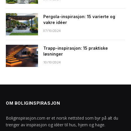
Pergola-inspirasjon: 15 varierte og
vakre idéer
07/10/2024
Trapp-inspirasjon: 15 praktiske
løsninger
10/10/2024
OM BOLIGINSPIRASJON
Boliginspirasjon.com er et norsk nettsted som byr på alt du
trenger av inspirasjon og idéer til hus, hjem og hage.