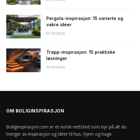
Pergola-inspirasjon: 15 varierte og
vakre idéer
07/10/2024
Trapp-inspirasjon: 15 praktiske
løsninger
10/10/2024
OM BOLIGINSPIRASJON
Boliginspirasjon.com er et norsk nettsted som byr på alt du
trenger av inspirasjon og idéer til hus, hjem og hage.