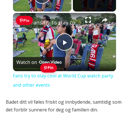
Play Video
×
Pin
Fans try to stay cool at World Cup watch party and other events
Play
Watch on
Video
Pin
Fans try to stay cool at World Cup watch party
and other events
Badet ditt vil føles friskt og innbydende, samtidig som
det forblir sunnere for deg og familien din.