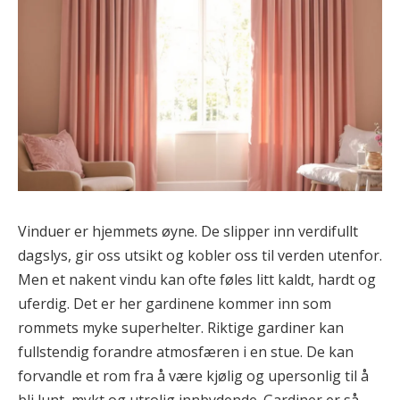
Vinduer er hjemmets øyne. De slipper inn verdifullt
dagslys, gir oss utsikt og kobler oss til verden utenfor.
Men et nakent vindu kan ofte føles litt kaldt, hardt og
uferdig. Det er her gardinene kommer inn som
rommets myke superhelter. Riktige gardiner kan
fullstendig forandre atmosfæren i en stue. De kan
forvandle et rom fra å være kjølig og upersonlig til å
bli lunt, mykt og utrolig innbydende. Gardiner er så