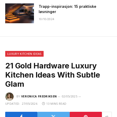
Trapp-inspirasjon: 15 praktiske
løsninger
10/10/2024
LUXURY KITCHEN IDEAS
21 Gold Hardware Luxury
Kitchen Ideas With Subtle
Glam
BY
VERONICA FREDRIKSEN
02/05/2025
UPDATED:
27/05/2026
13 MINS READ