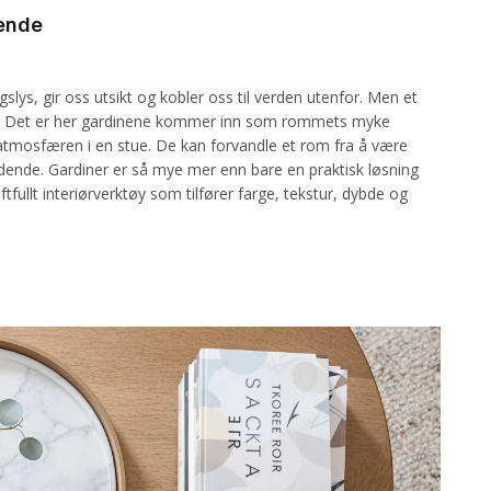
dende
slys, gir oss utsikt og kobler oss til verden utenfor. Men et
rdig. Det er her gardinene kommer inn som rommets myke
e atmosfæren i en stue. De kan forvandle et rom fra å være
nbydende. Gardiner er så mye mer enn bare en praktisk løsning
ftfullt interiørverktøy som tilfører farge, tekstur, dybde og