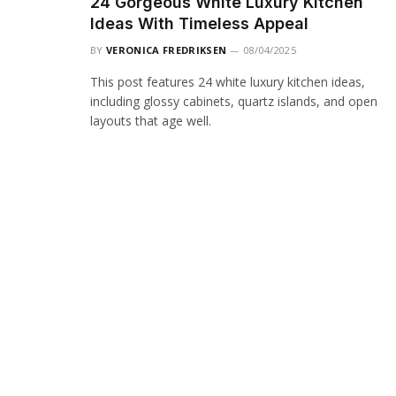
24 Gorgeous White Luxury Kitchen
Ideas With Timeless Appeal
BY
VERONICA FREDRIKSEN
08/04/2025
This post features 24 white luxury kitchen ideas,
including glossy cabinets, quartz islands, and open
layouts that age well.