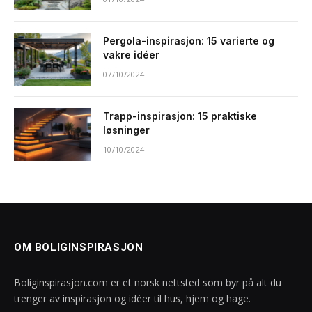
Pergola-inspirasjon: 15 varierte og
vakre idéer
07/10/2024
Trapp-inspirasjon: 15 praktiske
løsninger
10/10/2024
OM BOLIGINSPIRASJON
Boliginspirasjon.com er et norsk nettsted som byr på alt du
trenger av inspirasjon og idéer til hus, hjem og hage.