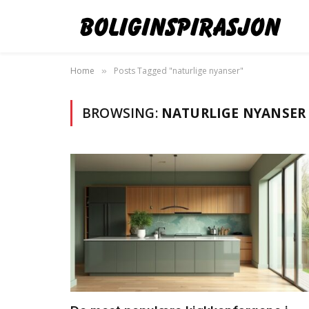
Home
Posts Tagged "naturlige nyanser"
»
BROWSING:
NATURLIGE NYANSER