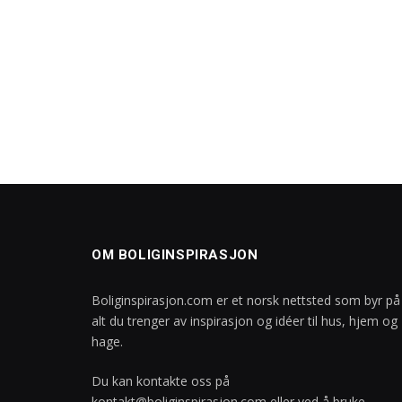
OM BOLIGINSPIRASJON
Boliginspirasjon.com er et norsk nettsted som byr på
alt du trenger av inspirasjon og idéer til hus, hjem og
hage.
Du kan kontakte oss på
kontakt@boliginspirasjon.com
eller ved å bruke