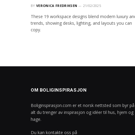
BY
VERONICA FREDRIKSEN
21/02/2025
These 19 workspace designs blend modern luxury an
trends, showing desks, lighting, and layouts you can
copy.
OM BOLIGINSPIRASJON
Boliginspirasjon.com er et norsk nettsted som byr på
alt du trenger av inspirasjon og idéer til hus, hjem og
hage.
Du kan kontakte oss på