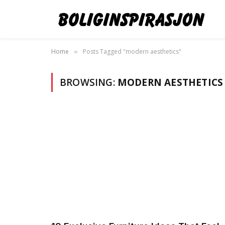
Home
Posts Tagged "modern aesthetics"
»
BROWSING:
MODERN AESTHETICS