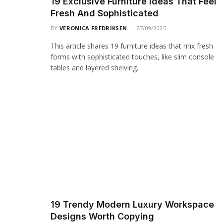
19 Exclusive Furniture Ideas That Feel
Fresh And Sophisticated
BY
VERONICA FREDRIKSEN
27/09/2025
This article shares 19 furniture ideas that mix fresh
forms with sophisticated touches, like slim console
tables and layered shelving.
19 Trendy Modern Luxury Workspace
Designs Worth Copying