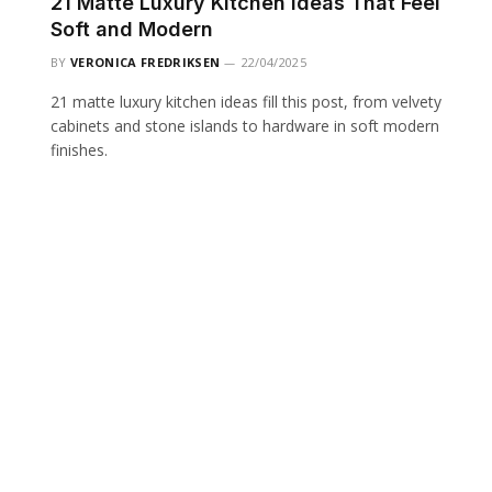
21 Matte Luxury Kitchen Ideas That Feel
Soft and Modern
BY
VERONICA FREDRIKSEN
22/04/2025
21 matte luxury kitchen ideas fill this post, from velvety
cabinets and stone islands to hardware in soft modern
finishes.