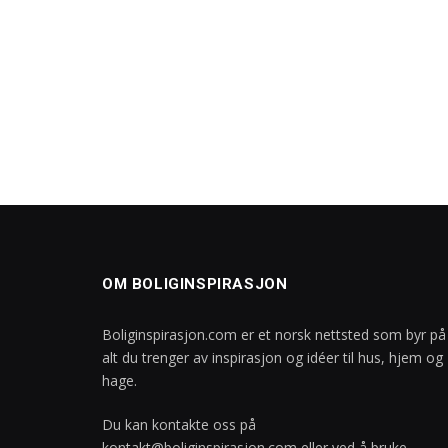
OM BOLIGINSPIRASJON
Boliginspirasjon.com er et norsk nettsted som byr på
alt du trenger av inspirasjon og idéer til hus, hjem og
hage.
Du kan kontakte oss på
kontakt@boliginspirasjon.com
eller ved å bruke