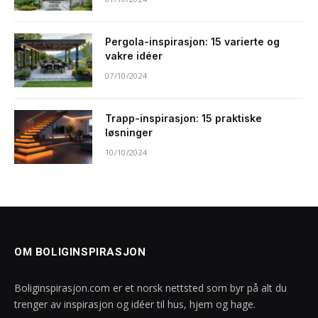
Pergola-inspirasjon: 15 varierte og
vakre idéer
07/10/2024
Trapp-inspirasjon: 15 praktiske
løsninger
10/10/2024
OM BOLIGINSPIRASJON
Boliginspirasjon.com er et norsk nettsted som byr på alt du
trenger av inspirasjon og idéer til hus, hjem og hage.