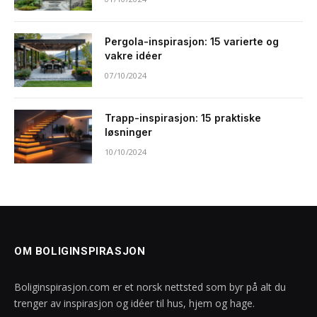
Pergola-inspirasjon: 15 varierte og
vakre idéer
07/10/2024
Trapp-inspirasjon: 15 praktiske
løsninger
10/10/2024
OM BOLIGINSPIRASJON
Boliginspirasjon.com er et norsk nettsted som byr på alt du
trenger av inspirasjon og idéer til hus, hjem og hage.