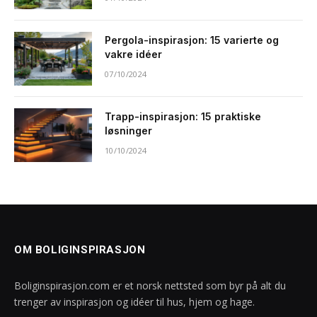
Pergola-inspirasjon: 15 varierte og
vakre idéer
07/10/2024
Trapp-inspirasjon: 15 praktiske
løsninger
10/10/2024
OM BOLIGINSPIRASJON
Boliginspirasjon.com er et norsk nettsted som byr på alt du
trenger av inspirasjon og idéer til hus, hjem og hage.