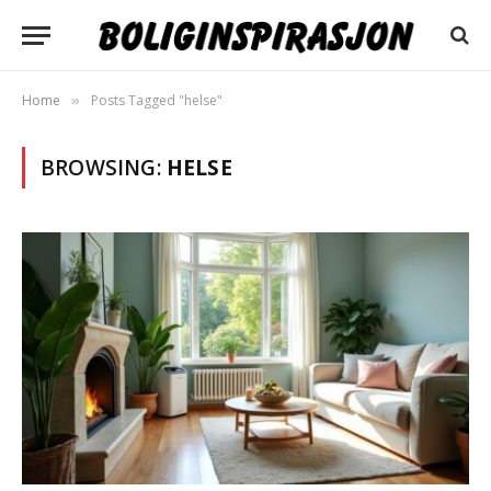
Home
Posts Tagged "helse"
»
BROWSING:
HELSE