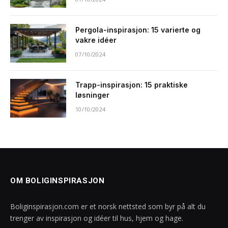
Pergola-inspirasjon: 15 varierte og
vakre idéer
07/10/2024
Trapp-inspirasjon: 15 praktiske
løsninger
10/10/2024
OM BOLIGINSPIRASJON
Boliginspirasjon.com er et norsk nettsted som byr på alt du
trenger av inspirasjon og idéer til hus, hjem og hage.