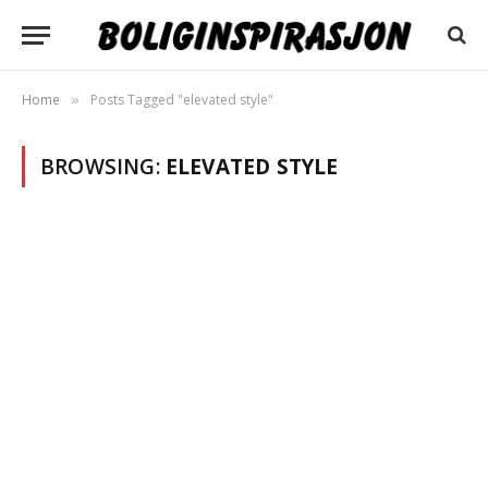
Home
Posts Tagged "elevated style"
»
BROWSING:
ELEVATED STYLE