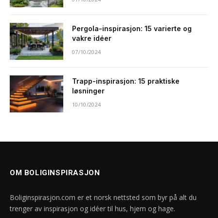
Pergola-inspirasjon: 15 varierte og
vakre idéer
07/10/2024
Trapp-inspirasjon: 15 praktiske
løsninger
10/10/2024
OM BOLIGINSPIRASJON
Boliginspirasjon.com er et norsk nettsted som byr på alt du
trenger av inspirasjon og idéer til hus, hjem og hage.