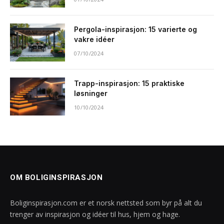
Pergola-inspirasjon: 15 varierte og
vakre idéer
07/10/2024
Trapp-inspirasjon: 15 praktiske
løsninger
10/10/2024
OM BOLIGINSPIRASJON
Boliginspirasjon.com er et norsk nettsted som byr på alt du
trenger av inspirasjon og idéer til hus, hjem og hage.