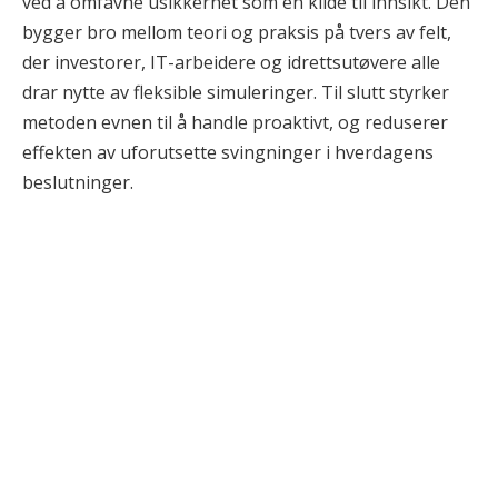
ved å omfavne usikkerhet som en kilde til innsikt. Den
bygger bro mellom teori og praksis på tvers av felt,
der investorer, IT-arbeidere og idrettsutøvere alle
drar nytte av fleksible simuleringer. Til slutt styrker
metoden evnen til å handle proaktivt, og reduserer
effekten av uforutsette svingninger i hverdagens
beslutninger.