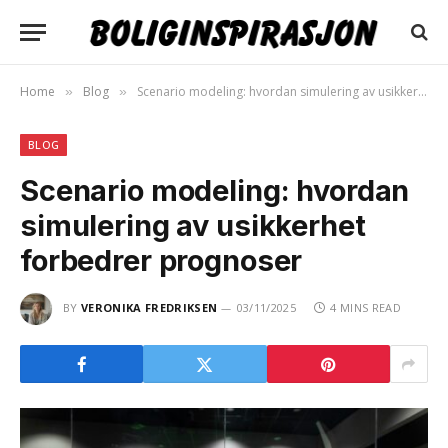
Home
Blog
Scenario modeling: hvordan simulering av usikkerhet forbedrer prognoser
»
»
BLOG
Scenario modeling: hvordan
simulering av usikkerhet
forbedrer prognoser
BY
VERONIKA FREDRIKSEN
03/11/2025
4 MINS READ