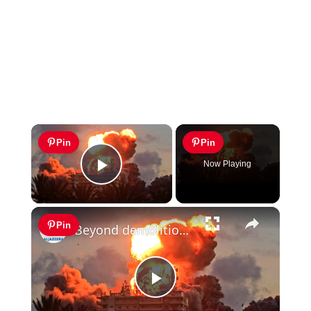
×
Pin
Pin
Now Playing
Play Video
×
Pin
Beyond demolition: Lebanon fears 'Gaza model' threat
Play