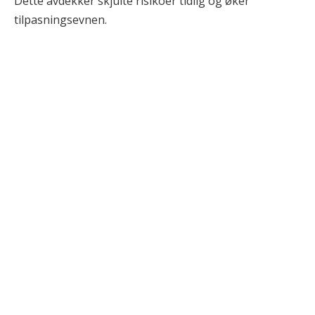
Dette avdekker skjulte risikoer tidlig og øker
tilpasningsevnen.