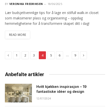
BY
VERONIKA FREDRIKSEN
18/06/2025
Lær budsjettvennlige tips for å lage en stilfull walk-in closet
som maksimerer plass og organisering – oppdag
hemmelighetene for å transformere skapet ditt i dag!
READ MORE
Previous
Next
…
1
2
3
4
5
6
9
Anbefalte artikler
Hvitt kjøkken inspirasjon – 19
fantastiske idéer og design
12/07/2024