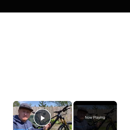
×
Now Playing
Play Video