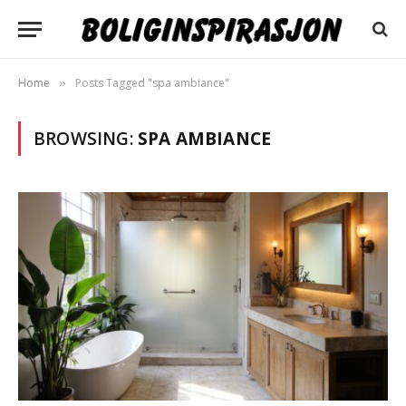
Home
Posts Tagged "spa ambiance"
»
BROWSING:
SPA AMBIANCE