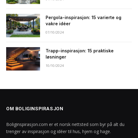
Pergola-inspirasjon: 15 varierte og
vakre idéer
07/10/2024
Trapp-inspirasjon: 15 praktiske
løsninger
10/10/2024
OM BOLIGINSPIRASJON
Boliginspirasjon.com er et norsk nettsted som byr på alt du
trenger av inspirasjon og idéer til hus, hjem og hage.